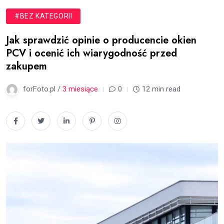
#BEZ KATEGORII
Jak sprawdzić opinie o producencie okien
PCV i ocenić ich wiarygodność przed
zakupem
forFoto.pl /
3 miesiące
0
12 min read