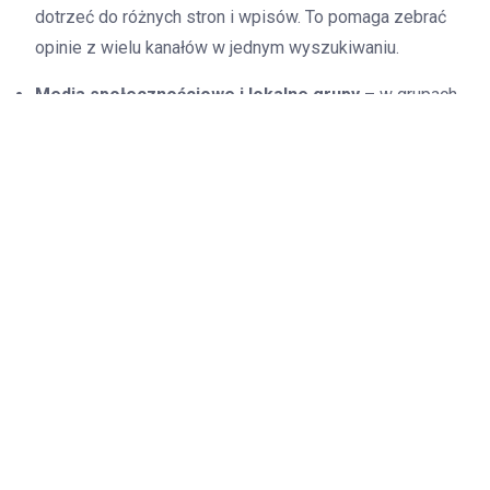
dotrzeć do różnych stron i wpisów. To pomaga zebrać
opinie z wielu kanałów w jednym wyszukiwaniu.
Media społecznościowe i lokalne grupy
– w grupach
tematycznych dotyczących remontów i budowy częściej
trafiają się
rekomendacje od osób z okolicy
. Sprawdź,
czy relacja jest spójna z tym, co pojawia się również
gdzie indziej.
Żeby wstępnie ocenić, czy opinie mogą pochodzić od
prawdziwych klientów, zwracaj uwagę na trzy rzeczy:
obecność szczegółów
,
powtarzalność motywów
w
różnych źródłach oraz
dostępność i rozkład treści w
czasie
(czy opinie nie wyglądają na jednorazowy,
odizolowany zbiór).