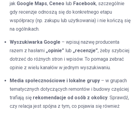
jak
Google Maps
,
Ceneo
lub
Facebook
, szczególnie
gdy recenzje odnoszą się do konkretnego etapu
współpracy (np. zakupu lub użytkowania) i nie kończą się
na ogólnikach.
Wyszukiwarka Google
– wpisuj nazwę producenta
razem z hasłami
„opinie”
lub
„recenzje”
, żeby szybciej
dotrzeć do różnych stron i wpisów. To pomaga zebrać
opinie z wielu kanałów w jednym wyszukiwaniu.
Media społecznościowe i lokalne grupy
– w grupach
tematycznych dotyczących remontów i budowy częściej
trafiają się
rekomendacje od osób z okolicy
. Sprawdź,
czy relacja jest spójna z tym, co pojawia się również
gdzie indziej.
Żeby wstępnie ocenić, czy opinie mogą pochodzić od