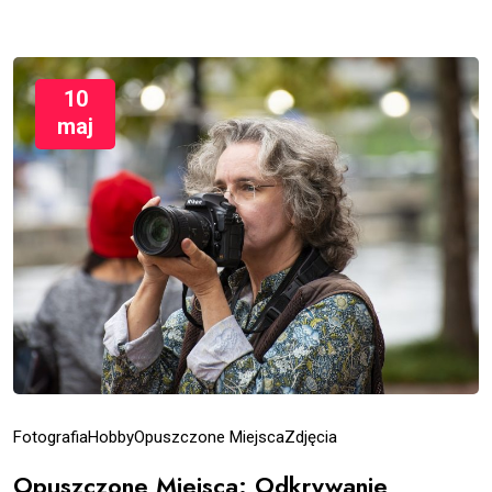
10
maj
Fotografia
Hobby
Opuszczone Miejsca
Zdjęcia
Opuszczone Miejsca: Odkrywanie