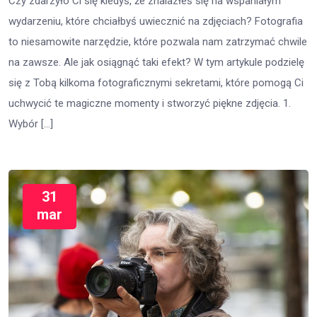
Czy zdarzyło Ci się kiedyś, że znalazłeś się na wspaniałym
wydarzeniu, które chciałbyś uwiecznić na zdjęciach? Fotografia
to niesamowite narzędzie, które pozwala nam zatrzymać chwile
na zawsze. Ale jak osiągnąć taki efekt? W tym artykule podzielę
się z Tobą kilkoma fotograficznymi sekretami, które pomogą Ci
uchwycić te magiczne momenty i stworzyć piękne zdjęcia. 1.
Wybór […]
31
mar