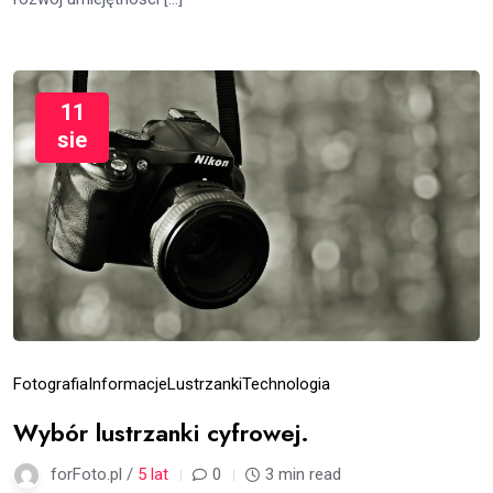
11
sie
Fotografia
Informacje
Lustrzanki
Technologia
Wybór lustrzanki cyfrowej.
forFoto.pl /
5 lat
0
3 min read