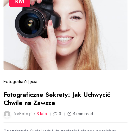
kwi
Fotografia
Zdjęcia
Fotograficzne Sekrety: Jak Uchwycić
Chwile na Zawsze
forFoto.pl /
3 lata
0
4 min read