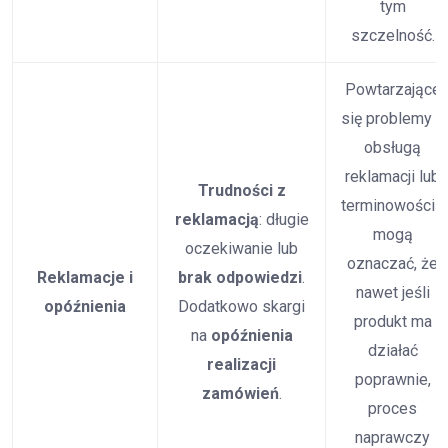
tym
szczelność.
Powtarzające
się problemy z
obsługą
reklamacji lub
Trudności z
terminowością
reklamacją
: długie
mogą
oczekiwanie lub
oznaczać, że
Reklamacje i
brak odpowiedzi
.
nawet jeśli
opóźnienia
Dodatkowo skargi
produkt ma
na
opóźnienia
działać
realizacji
poprawnie,
zamówień
.
proces
naprawczy