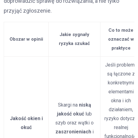
doprowadzić sprawę do rozwiązania, a nie tylko
przyjąć zgłoszenie.
Co to może
Jakie sygnały
Obszar w opinii
oznaczać w
ryzyka szukać
praktyce
Jeśli problemy
są łączone z
konkretnymi
elementami
okna i ich
Skargi na
niską
działaniem,
jakość okuć
lub
Jakość okien i
ryzyko dotyczy
szyb oraz wątki o
okuć
realnej
zaszronieniach
i
funkcjonalności