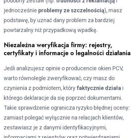
podobny zestaw (np.
trudności z reklamacją
i
jednocześnie
problemy ze szczelnością
), masz
podstawę, by uznać dany problem za bardziej
powtarzalny niż przypadkową wpadkę.
Niezależna weryfikacja firmy: rejestry,
certyfikaty i informacje o legalności działania
Jeśli analizujesz opinie o producencie okien PCV,
warto równolegle zweryfikować, czy masz do
czynienia z podmiotem, który
faktycznie działa
i
którego deklaracje da się poprzeć dokumentami.
Takie sprawdzenie ogranicza ryzyko błędnej oceny:
zamiast polegać wyłącznie na relacjach klientów,
zestawiasz je z danymi identyfikacyjnymi,
informacjami z rejestrów oraz potwierdzeniami