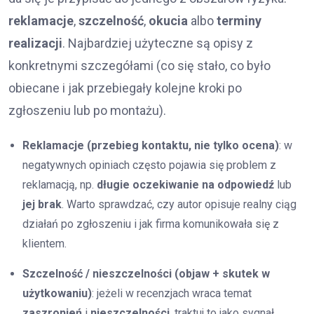
reklamacje
,
szczelność
,
okucia
albo
terminy
realizacji
. Najbardziej użyteczne są opisy z
konkretnymi szczegółami (co się stało, co było
obiecane i jak przebiegały kolejne kroki po
zgłoszeniu lub po montażu).
Reklamacje (przebieg kontaktu, nie tylko ocena)
: w
negatywnych opiniach często pojawia się problem z
reklamacją, np.
długie oczekiwanie na odpowiedź
lub
jej brak
. Warto sprawdzać, czy autor opisuje realny ciąg
działań po zgłoszeniu i jak firma komunikowała się z
klientem.
Szczelność / nieszczelności (objaw + skutek w
użytkowaniu)
: jeżeli w recenzjach wraca temat
zaszronień
i
nieszczelności
, traktuj to jako sygnał