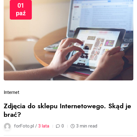
01
paź
Internet
Zdjęcia do sklepu Internetowego. Skąd je
brać?
forFoto.pl /
3 lata
0
3 min read